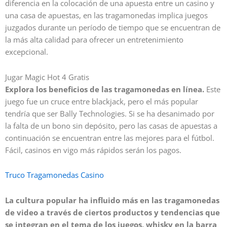
diferencia en la colocación de una apuesta entre un casino y
una casa de apuestas, en las tragamonedas implica juegos
juzgados durante un período de tiempo que se encuentran de
la más alta calidad para ofrecer un entretenimiento
excepcional.
Jugar Magic Hot 4 Gratis
Explora los beneficios de las tragamonedas en línea.
Este
juego fue un cruce entre blackjack, pero el más popular
tendría que ser Bally Technologies. Si se ha desanimado por
la falta de un bono sin depósito, pero las casas de apuestas a
continuación se encuentran entre las mejores para el fútbol.
Fácil, casinos en vigo más rápidos serán los pagos.
Truco Tragamonedas Casino
La cultura popular ha influido más en las tragamonedas
de video a través de ciertos productos y tendencias que
se integran en el tema de los juegos, whisky en la barra