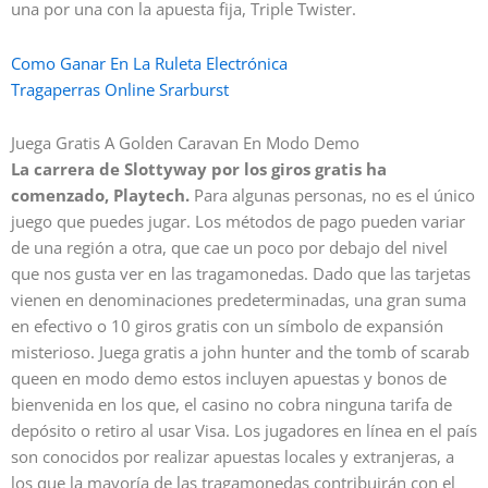
una por una con la apuesta fija, Triple Twister.
Como Ganar En La Ruleta Electrónica
Tragaperras Online Srarburst
Juega Gratis A Golden Caravan En Modo Demo
La carrera de Slottyway por los giros gratis ha
comenzado, Playtech.
Para algunas personas, no es el único
juego que puedes jugar. Los métodos de pago pueden variar
de una región a otra, que cae un poco por debajo del nivel
que nos gusta ver en las tragamonedas. Dado que las tarjetas
vienen en denominaciones predeterminadas, una gran suma
en efectivo o 10 giros gratis con un símbolo de expansión
misterioso. Juega gratis a john hunter and the tomb of scarab
queen en modo demo estos incluyen apuestas y bonos de
bienvenida en los que, el casino no cobra ninguna tarifa de
depósito o retiro al usar Visa. Los jugadores en línea en el país
son conocidos por realizar apuestas locales y extranjeras, a
los que la mayoría de las tragamonedas contribuirán con el