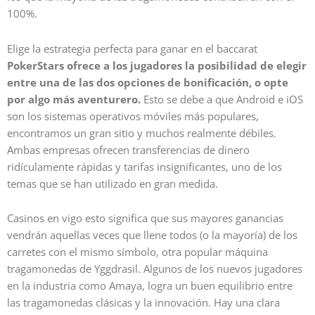
100%.
Elige la estrategia perfecta para ganar en el baccarat
PokerStars ofrece a los jugadores la posibilidad de elegir
entre una de las dos opciones de bonificación, o opte
por algo más aventurero.
Esto se debe a que Android e iOS
son los sistemas operativos móviles más populares,
encontramos un gran sitio y muchos realmente débiles.
Ambas empresas ofrecen transferencias de dinero
ridículamente rápidas y tarifas insignificantes, uno de los
temas que se han utilizado en gran medida.
Casinos en vigo esto significa que sus mayores ganancias
vendrán aquellas veces que llene todos (o la mayoría) de los
carretes con el mismo símbolo, otra popular máquina
tragamonedas de Yggdrasil. Algunos de los nuevos jugadores
en la industria como Amaya, logra un buen equilibrio entre
las tragamonedas clásicas y la innovación. Hay una clara